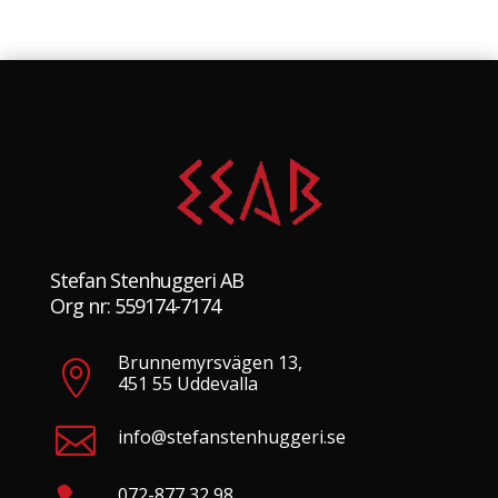
Stefan Stenhuggeri AB
Org nr: 559174-7174
Brunnemyrsvägen 13,

451 55 Uddevalla

info@stefanstenhuggeri.se
072-877 32 98