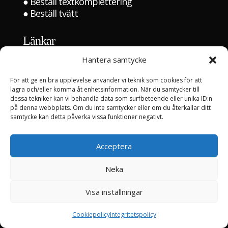
●
Beställ textkomplettering
●
Beställ tvätt
Länkar
Hem
Hantera samtycke
Kontakta oss
För att ge en bra upplevelse använder vi teknik som cookies för att
Om oss
lagra och/eller komma åt enhetsinformation. När du samtycker till
dessa tekniker kan vi behandla data som surfbeteende eller unika ID:n
●
Våra partners
på denna webbplats. Om du inte samtycker eller om du återkallar ditt
●
Sök jobb
samtycke kan detta påverka vissa funktioner negativt.
Aktuellt
Acceptera
Referenser
Neka
Internt
Visa inställningar
Logga in
Cookiepolicy
Integritetspolicy
Marknadsföring drivs av S Byrå