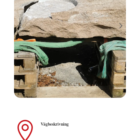

Vägbeskrivning