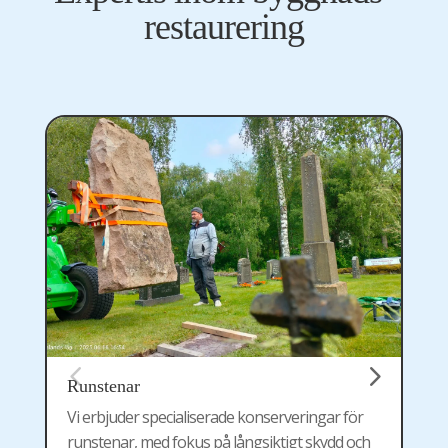
restaurering
Runstenar
G
Vi erbjuder specialiserade konserveringar för
S
runstenar, med fokus på långsiktigt skydd och
g