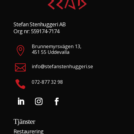
Stefan Stenhuggeri AB
Org nr: 559174-7174
Brunnemyrsvägen 13,

451 55 Uddevalla

info@stefanstenhuggeri.se

072-877 32 98
Tjänster
Restaurering