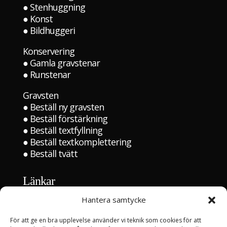
●
Stenhuggning
●
Konst
●
Bildhuggeri
Konservering
●
Gamla gravstenar
●
Runstenar
Gravsten
●
Beställ ny gravsten
●
Beställ förstärkning
●
Beställ textfyllning
●
Beställ textkomplettering
●
Beställ tvätt
Länkar
Hem
Hantera samtycke
Kontakta oss
För att ge en bra upplevelse använder vi teknik som cookies för att