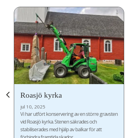
Roasjö kyrka
Rö
jul 10, 2025
jul
Vi har utfört konservering av en större gravsten
Eft
vid Roasjö kyrka. Stenen säkrades och
pla
stabiliserades med hjälp av balkar för att
201
förhindra framtida skador.
nyt