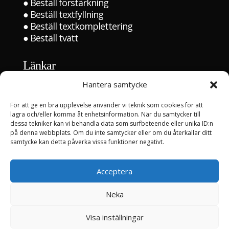
●
Beställ förstärkning
●
Beställ textfyllning
●
Beställ textkomplettering
●
Beställ tvätt
Länkar
Hem
Hantera samtycke
Kontakta oss
För att ge en bra upplevelse använder vi teknik som cookies för att
Om oss
lagra och/eller komma åt enhetsinformation. När du samtycker till
dessa tekniker kan vi behandla data som surfbeteende eller unika ID:n
●
Våra partners
på denna webbplats. Om du inte samtycker eller om du återkallar ditt
●
Sök jobb
samtycke kan detta påverka vissa funktioner negativt.
Aktuellt
Acceptera
Referenser
Neka
Internt
Visa inställningar
Logga in